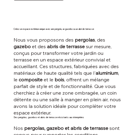
Créez un espace extérieur unique avec une pergola, un gazebo ou un abri de terrasse
Nous vous proposons des
pergolas
, des
gazebo
et des
abris de terrasse
sur mesure,
conçus pour transformer votre jardin ou
terrasse en un espace extérieur convivial et
accueillant. Ces structures, fabriquées avec des
matériaux de haute qualité tels que l'
aluminium
,
le
composite
et le
bois
, offrent un mélange
parfait de style et de fonctionnalité. Que vous
cherchiez à créer une zone ombragée, un coin
détente ou une salle à manger en plein air, nous
avons la solution idéale pour compléter votre
espace extérieur.
Des pergolas, gazebos et abris de terrasse résistants aux intempéries
Nos
pergolas, gazebo et abris de terrasse
sont
conçus pour supporter les conditions